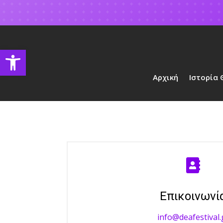
Open toolbar
Αρχική
Ιστορία

Επικοινωνί
info@deafestival.