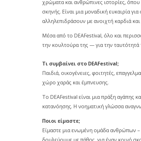
χρώματα και ανθρώπινες ιστορίες, όπου
σκηνής. Είναι μια μοναδική ευκαιρία γι
αλληλεπιδράσουν με ανοιχτή καρδιά και
Μέσα από το DΕΑFestival, όλο και περισ
την κουλτούρα της — για την ταυτότητά 
Τι συμβαίνει στο DΕΑFestival;
Παιδιά, οικογένειες, φοιτητές, επαγγελμ
χώρο χαράς και έμπνευσης.
Το DΕΑFestival είναι μια πράξη αγάπης 
κατανόησης. Η νοηματική γλώσσα αναγνωρ
Ποιοι είμαστε;
Είμαστε μια ενωμένη ομάδα ανθρώπων – 
δουλεύουμε με πάθος, για έναν κοινό σκ