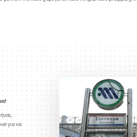
μα!
ήνας.
al για να