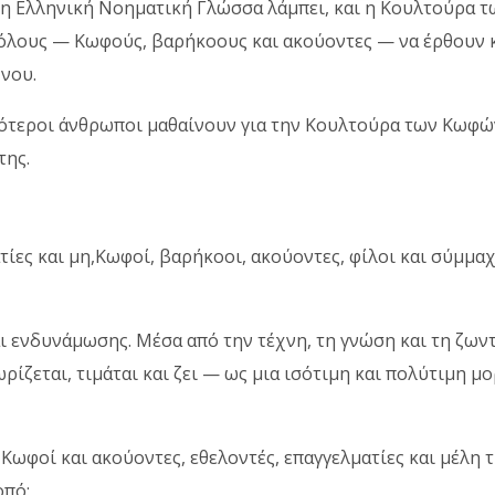
 η Ελληνική Νοηματική Γλώσσα λάμπει, και η Κουλτούρα 
α όλους — Κωφούς, βαρήκοους και ακούοντες — να έρθουν 
 νου.
σότεροι άνθρωποι μαθαίνουν για την Κουλτούρα των Κωφών:
της.
ατίες και μη,Κωφοί, βαρήκοοι, ακούοντες, φίλοι και σύμμα
και ενδυνάμωσης. Μέσα από την τέχνη, τη γνώση και τη ζων
ίζεται, τιμάται και ζει — ως μια ισότιμη και πολύτιμη μ
Κωφοί και ακούοντες, εθελοντές, επαγγελματίες και μέλη
οπό: