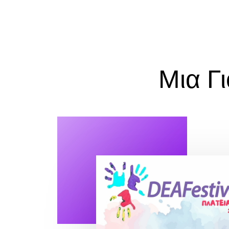
Μια Γ