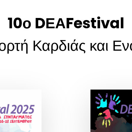
10ο DΕΑFestival
ιορτή Καρδιάς και Εν