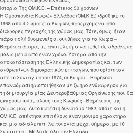
Ομοσπονδία Κωφών Ελλάδος
Ιστορία Της ΟΜ.Κ.Ε. – Επέτειος 50 χρόνων
Η Ομοσπονδία Κωφών Ελλάδος (ΟΜ.Κ.Ε.) ιδρύθηκε το
1968 από 4 Σωματεία Κωφών, προερχόμενα από
διάφορες περιοχές της χώρας μας. Τότε, όμως, ήταν
πάρα πολύ δυσμενείς οι συνθήκες για τα Κωφά –
Βαρήκοα άτομα, με αποτέλεσμα να τεθεί σε αδράνεια
μόλις μετά από έναν χρόνο. Ύστερα από την
αποκατάσταση της Ελληνικής Δημοκρατίας και των
ανθρωπίνων δημοκρατικών επιταγών, που ορίστηκαν
από το Σύνταγμα του 1974, οι Κωφοί – Βαρήκοοι
επαναδραστηριοποιήθηκαν με ζωηρό ενδιαφέρον για
τη δημιουργία μίας Δευτεροβάθμιας Οργάνωσης που θα
εκπροσωπούσε όλους τους Κωφούς –Βαρήκοους της
χώρας μας. Αυτό κατέστη δυνατό το 1982, οπότε και η
ΟΜ.Κ.Ε. απέκτησε επιτέλους έναν μόνιμο χαρακτήρα
και μια αδιάλειπτη λειτουργία μέχρι σήμερα, με 18
Σωματεία – Μέλη σε όλη την Ελλάδα.