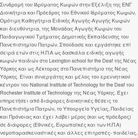
Συνδρομή του Ιδρύματος Κωφών στην Εξέλιξη της ΕΝΓ
Διοικήτρια και Πρόεδρος του Εθνικού Ιδρύματος Κωφών,
Ομότιμη Καθηγήτρια Ειδικής Αγωγής-Αγωγής Κωφών
και διευθύντρια, της Μονάδας Αγωγής Κωφών του
Παιδαγωγικού Τμήματος Δημοτικής Εκπαίδευσης του
Πανεπιστημίου Πατρών. Σπούδασε και εργάστηκε επί
σειρά ετών στις Η.Π.Α ως δασκάλα ειδικής αγωγής
κωφών παιδιών στο Lexington school for the Deaf της Νέας
Υόρκης και ως Λέκτορας στο Πανεπιστήμιο της Νέας
Υόρκης. Είναι συνεργάτης και μέλος του ερευνητικού
κέντρου του National Institute of Technology for the Deaf του
Rochester Institute of Technology της Νέας Υόρκης. Έχει
υπηρετήσει από διάφορες διοικητικές θέσεις το
Πανεπιστήμιο Πατρών, το Υπουργείο Υγείας, Παιδείας
και Πρόνοιας και έχει λάβει μέρος (και ως πρόεδρος)
σε διάφορες (Εθνικές, Ευρωπαϊκές και των Η.Π.Α)
νομοπαρασκευαστικές και άλλες επιτροπές- παιδείας,